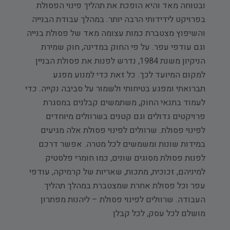
ובטוחה מאד והיא הופכת את תהליך פינוי הפסולת
בפרויקט לידידותי הרבה יותר. במהלך עבודת הבנייה
והשיפוץ מצטברת כמות עצומה מאד של פסולת בנייה
וגם עודפי עפר. על פי החוק במדינה, חוק שמירת
הניקיון משנת 1984, נדרש לפנות את פסולת הבניין
למקום המיועד לכך. כל זאת כדי למנוע מפגע
תברואתי ומפגע בטיחותי ולשמור על סביבה נקייה. כדי
לעמוד בתנאי החוק, משתמשים קבלנים במסגרת
פרויקטים גדולים וגם קטנים בשרוולים מיוחדים
לפינוי פסולת. שרוולים לפינוי פסולת אלה מגיעים
במידות שונות ומשמשים לכל מטרה. אפשר דרכם
לפנות פסולת מסוגים שונים, כמו חומרי פלסטיק
למיניהם, זכוכית, מתכות, שאריות של קרמיקה, עודפי
עפר וכל פסולת אחרת שמצטברת במהלך תהליך
העבודה. שרוולים לפינוי פסולת – ליהנות מפתרון
מושלם לכל עסק, לכל קבלן