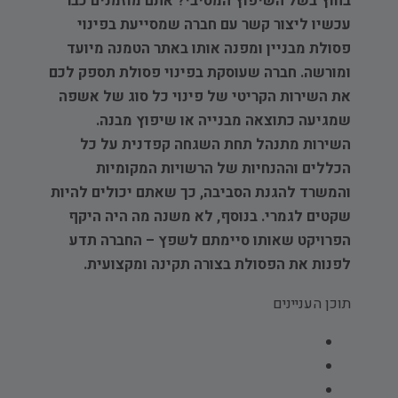
בחוץ בשל השיפוץ המסיבי? אתם מוזמנים כבר
עכשיו ליצור קשר עם חברה שמסייעת בפינוי
פסולת מבניין ומפנה אותו באתר הטמנה מיועד
ומורשה. חברה שעוסקת בפינוי פסולת תספק לכם
את השירות הקריטי של פינוי כל סוג של אשפה
שמגיעה כתוצאה מבנייה או שיפוץ מבנה.
השירות מתנהל תחת השגחה קפדנית על כל
הכללים וההנחיות של הרשויות המקומיות
והמשרד להגנת הסביבה, כך שאתם יכולים להיות
שקטים לגמרי. בנוסף, לא משנה מה היה היקף
הפרויקט שאותו סיימתם לשפץ – החברה תדע
לפנות את הפסולת בצורה תקינה ומקצועית.
תוכן העניינים